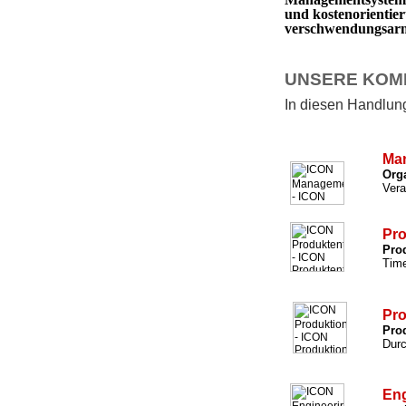
und kostenorientie
verschwendungsarm 
UNSERE KOM
In diesen Handlungs
Ma
Org
Vera
Pro
Prod
Time
Pro
Prod
Durc
Eng