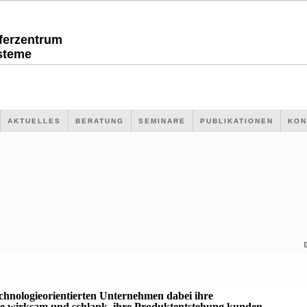
sferzentrum
steme
AKTUELLES
BERATUNG
SEMINARE
PUBLIKATIONEN
KON
echnologieorientierten Unternehmen dabei ihre
 wirksam und schlank, ihre Produktentstehung kunden-