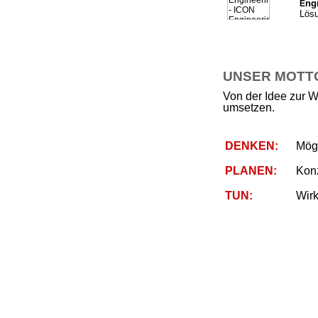
ng
E
Lösu
UNSER MOTTO 
Von der Idee zur W
umsetzen.
DENKEN:
Mögl
PLANEN:
Kon
TUN:
Wirk