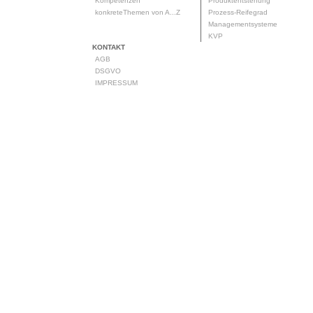
Kompetenzen
Produktentstehung
konkreteThemen von A...Z
Prozess-Reifegrad
Managementsysteme
KVP
KONTAKT
AGB
DSGVO
IMPRESSUM