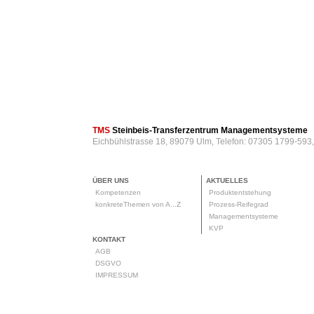
TMS
Steinbeis-Transferzentrum Managementsysteme
Eichbühlstrasse 18, 89079 Ulm, Telefon: 07305 1799-593
ÜBER UNS
AKTUELLES
Kompetenzen
Produktentstehung
konkreteThemen von A...Z
Prozess-Reifegrad
Managementsysteme
KVP
KONTAKT
AGB
DSGVO
IMPRESSUM