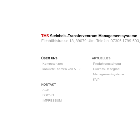
TMS
Steinbeis-Transferzentrum Managementsysteme
Eichbühlstrasse 18, 89079 Ulm, Telefon: 07305 1799-593
ÜBER UNS
AKTUELLES
Kompetenzen
Produktentstehung
konkreteThemen von A...Z
Prozess-Reifegrad
Managementsysteme
KVP
KONTAKT
AGB
DSGVO
IMPRESSUM