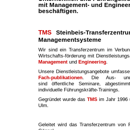
mit Management- und Enginee
beschäftigen.
TMS
Steinbeis-Transferzentr
Managementsysteme
Wir sind ei
n
Transferzentrum im Verbund 
Wirtschafts-förderung mit Dienstleistung
Management
und
Engineering
.
Unsere Dienstleistungsangebote umfass
Fach-publikationen
. Die Aus- und W
sind
öffentliche Seminare, abgestim
individuelle Führungskräfte-Trainings.
Gegründet wurde das
TMS
im Jahr 1996 
Ulm.
Geleitet wird das Transferzentrum von P