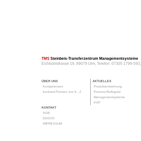
TMS
Steinbeis-Transferzentrum Managementsysteme
Eichbühlstrasse 18, 89079 Ulm, Telefon: 07305 1799-593
ÜBER UNS
AKTUELLES
Kompetenzen
Produktentstehung
konkreteThemen von A...Z
Prozess-Reifegrad
Managementsysteme
KVP
KONTAKT
AGB
DSGVO
IMPRESSUM