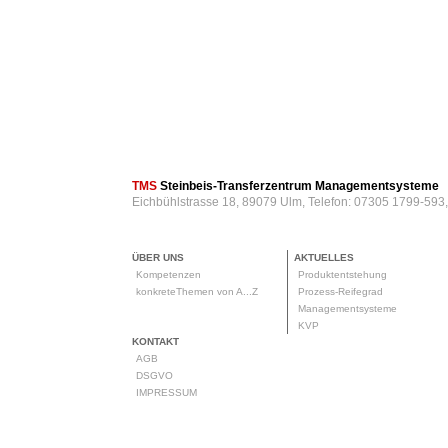
TMS
Steinbeis-Transferzentrum Managementsysteme
Eichbühlstrasse 18, 89079 Ulm, Telefon: 07305 1799-593
ÜBER UNS
AKTUELLES
Kompetenzen
Produktentstehung
konkreteThemen von A...Z
Prozess-Reifegrad
Managementsysteme
KVP
KONTAKT
AGB
DSGVO
IMPRESSUM