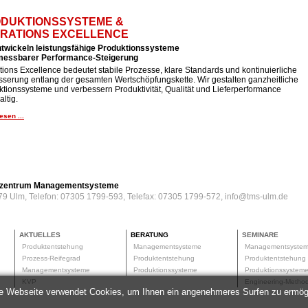
DUKTIONSSYSTEME &
RATIONS EXCELLENCE
ntwickeln leistungsfähige Produktionssysteme
 messbarer Performance-Steigerung
ions Excellence bedeutet stabile Prozesse, klare Standards und kontinuierliche
sserung entlang der gesamten Wertschöpfungskette. Wir gestalten ganzheitliche
tionssysteme und verbessern Produktivität, Qualität und Lieferperformance
ltig.
esen ...
erzentrum Managementsysteme
79 Ulm, Telefon: 07305 1799-593, Telefax: 07305 1799-572, info@tms-ulm.de
AKTUELLES
BERATUNG
SEMINARE
Produktentstehung
Managementsysteme
Managementsyste
Prozess-Reifegrad
Produktentstehung
Produktentstehun
Managementsysteme
Produktionssysteme
Produktionssyste
KVP
Engineering-Meth
e Webseite verwendet Cookies, um Ihnen ein angenehmeres Surfen zu ermög