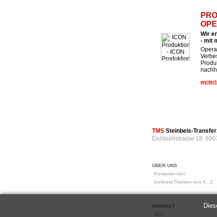
PRO
OPE
Wir e
- mit
Operat
Verbe
Produk
nachha
weiterl
TMS
Steinbeis-Transf
Eichbühlstrasse 18, 890
ÜBER UNS
Kompetenzen
konkreteThemen von A...Z
Dies
KONTAKT
AGB