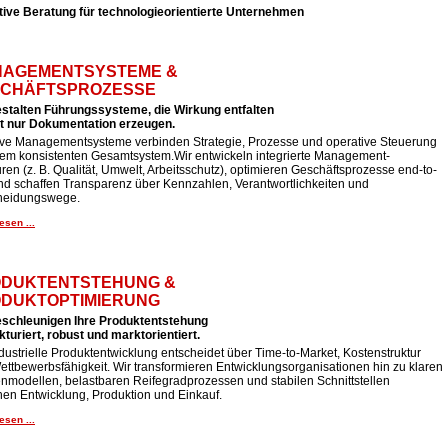
tive Beratung für technologieorientierte Unternehmen
AGEMENTSYSTEME &
CHÄFTSPROZESSE
estalten Führungssysteme, die Wirkung entfalten
ht nur Dokumentation erzeugen.
tive Managementsysteme verbinden Strategie, Prozesse und operative Steuerung
nem konsistenten Gesamtsystem.Wir entwickeln integrierte Management-
uren (z. B. Qualität, Umwelt, Arbeitsschutz), optimieren Geschäftsprozesse end-to-
nd schaffen Transparenz über Kennzahlen, Verantwortlichkeiten und
heidungswege.
esen ...
DUKTENTSTEHUNG &
DUKTOPTIMIERUNG
eschleunigen Ihre Produktentstehung
kturiert, robust und marktorientiert.
dustrielle Produktentwicklung entscheidet über Time-to-Market, Kostenstruktur
ttbewerbsfähigkeit. Wir transformieren Entwicklungsorganisationen hin zu klaren
nmodellen, belastbaren Reifegradprozessen und stabilen Schnittstellen
hen Entwicklung, Produktion und Einkauf.
esen ...