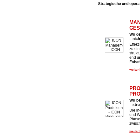
Strategische und opera
MAN
GES
Wir g
– nic
Effek
zu ei
strukt
end u
Entsc
weiterl
PRO
PRO
Wir b
– stru
Die in
und We
Phase
zwisc
weiterl