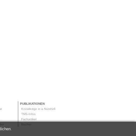
PUBLIKATIONEN
me
Knowledge in a Nutshell
g
TMS-Infos
me
Fachartikel
oden
Bücher
lichen.