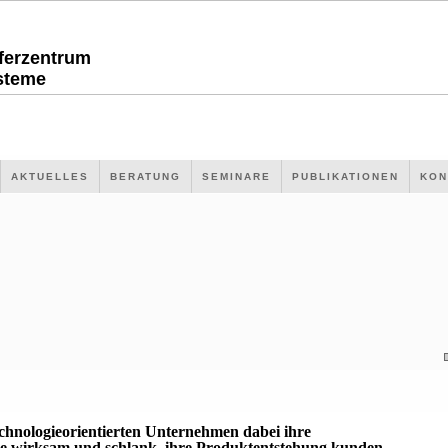
sferzentrum
steme
AKTUELLES
BERATUNG
SEMINARE
PUBLIKATIONEN
KON
echnologieorientierten Unternehmen dabei ihre
 wirksam und schlank, ihre Produktentstehung kunden-