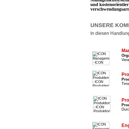
und kostenorientie
verschwendungsarm 
UNSERE KOM
In diesen Handlungs
Ma
Org
Vera
Pro
Prod
Time
Pro
Prod
Durc
Eng