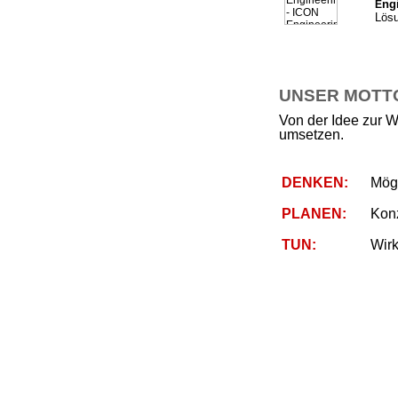
ng
E
Lösu
UNSER MOTTO 
Von der Idee zur W
umsetzen.
DENKEN:
Mögl
PLANEN:
Kon
TUN:
Wirk