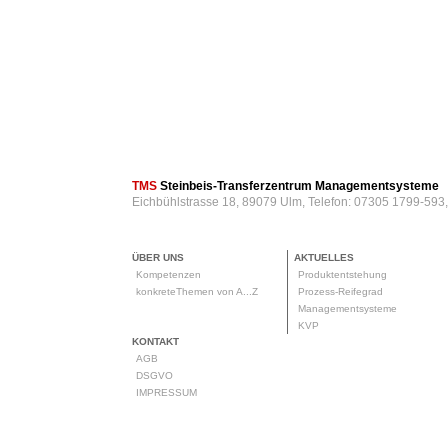
TMS
Steinbeis-Transferzentrum Managementsysteme
Eichbühlstrasse 18, 89079 Ulm, Telefon: 07305 1799-593
ÜBER UNS
AKTUELLES
Kompetenzen
Produktentstehung
konkreteThemen von A...Z
Prozess-Reifegrad
Managementsysteme
KVP
KONTAKT
AGB
DSGVO
IMPRESSUM