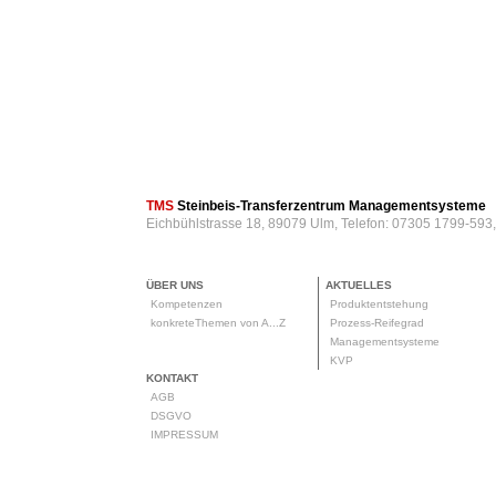
TMS
Steinbeis-Transferzentrum Managementsysteme
Eichbühlstrasse 18, 89079 Ulm, Telefon: 07305 1799-593
ÜBER UNS
AKTUELLES
Kompetenzen
Produktentstehung
konkreteThemen von A...Z
Prozess-Reifegrad
Managementsysteme
KVP
KONTAKT
AGB
DSGVO
IMPRESSUM