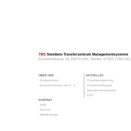
TMS
Steinbeis-Transferzentrum Managementsysteme
Eichbühlstrasse 18, 89079 Ulm, Telefon: 07305 1799-593
ÜBER UNS
AKTUELLES
Kompetenzen
Produktentstehung
konkreteThemen von A...Z
Prozess-Reifegrad
Managementsysteme
KVP
KONTAKT
AGB
DSGVO
IMPRESSUM