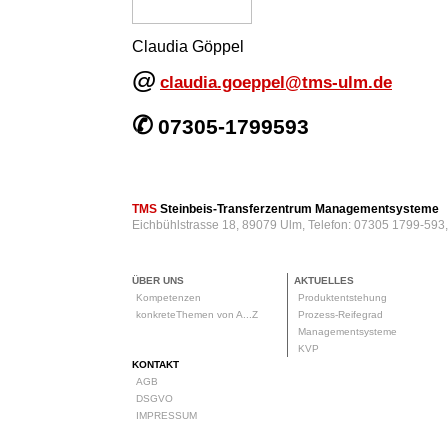
Claudia Göppel
@
claudia.goeppel@tms-ulm.de
✆
07305-1799593
TMS
Steinbeis-Transferzentrum Managementsysteme
Eichbühlstrasse 18, 89079 Ulm, Telefon: 07305 1799-593
ÜBER UNS
AKTUELLES
Kompetenzen
Produktentstehung
konkreteThemen von A...Z
Prozess-Reifegrad
Managementsysteme
KVP
KONTAKT
AGB
DSGVO
IMPRESSUM