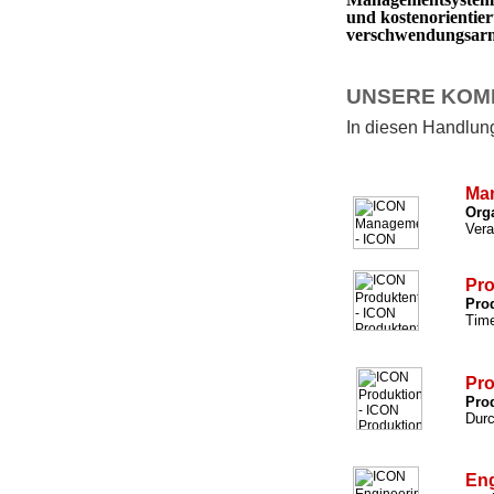
und kostenorientie
verschwendungsarm 
UNSERE KOM
In diesen Handlungs
Ma
Org
Vera
Pro
Prod
Time
Pro
Prod
Durc
Eng