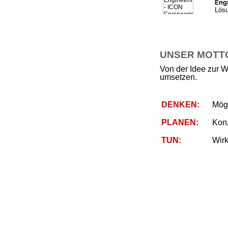
ng
E
Lösu
UNSER MOTTO 
Von der Idee zur W
umsetzen.
DENKEN:
Mögl
PLANEN:
Kon
TUN:
Wirk