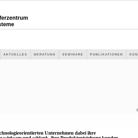
sferzentrum
steme
AKTUELLES
BERATUNG
SEMINARE
PUBLIKATIONEN
KON
echnologieorientierten Unternehmen dabei ihre
 wirksam und schlank, ihre Produktentstehung kunden-