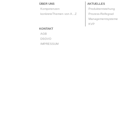
ÜBER UNS
AKTUELLES
Kompetenzen
Produktentstehung
konkreteThemen von A...Z
Prozess-Reifegrad
Managementsysteme
KVP
KONTAKT
AGB
DSGVO
IMPRESSUM