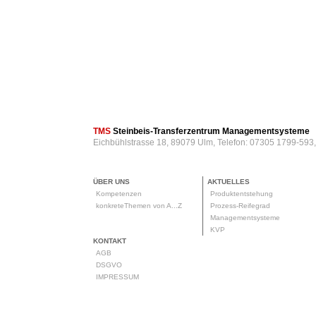
TMS
Steinbeis-Transferzentrum Managementsysteme
Eichbühlstrasse 18, 89079 Ulm, Telefon: 07305 1799-593
ÜBER UNS
AKTUELLES
Kompetenzen
Produktentstehung
konkreteThemen von A...Z
Prozess-Reifegrad
Managementsysteme
KVP
KONTAKT
AGB
DSGVO
IMPRESSUM