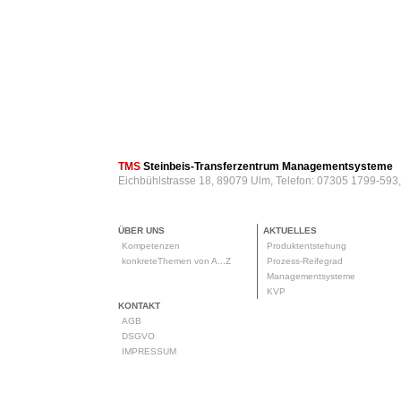
TMS
Steinbeis-Transferzentrum Managementsysteme
Eichbühlstrasse 18, 89079 Ulm, Telefon: 07305 1799-593
ÜBER UNS
AKTUELLES
Kompetenzen
Produktentstehung
konkreteThemen von A...Z
Prozess-Reifegrad
Managementsysteme
KVP
KONTAKT
AGB
DSGVO
IMPRESSUM