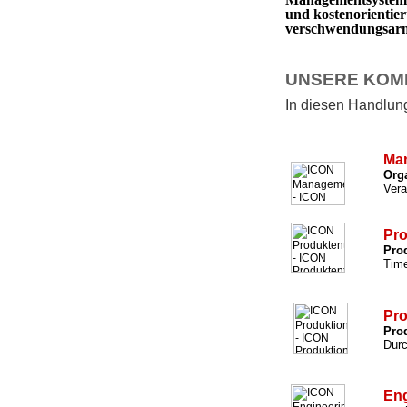
und kostenorientie
verschwendungsarm 
UNSERE KOM
In diesen Handlungs
Ma
Org
Vera
Pro
Prod
Time
Pro
Prod
Durc
Eng