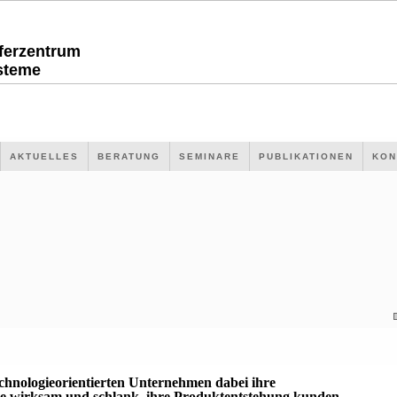
sferzentrum
steme
AKTUELLES
BERATUNG
SEMINARE
PUBLIKATIONEN
KON
echnologieorientierten Unternehmen dabei ihre
 wirksam und schlank, ihre Produktentstehung kunden-