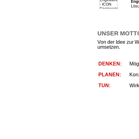
ng
E
Lösu
UNSER MOTTO 
Von der Idee zur W
umsetzen.
DENKEN:
Mögl
PLANEN:
Kon
TUN:
Wirk