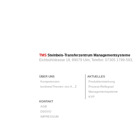
TMS
Steinbeis-Transferzentrum Managementsysteme
Eichbühlstrasse 18, 89079 Ulm, Telefon: 07305 1799-593
ÜBER UNS
AKTUELLES
Kompetenzen
Produktentstehung
konkreteThemen von A...Z
Prozess-Reifegrad
Managementsysteme
KVP
KONTAKT
AGB
DSGVO
IMPRESSUM