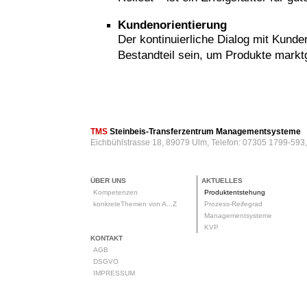
Kundenorientierung
Der kontinuierliche Dialog mit Kund
Bestandteil sein, um Produkte markt
rod
TMS
Steinbeis-Transferzentrum Managementsysteme
Eichbühlstrasse 18, 89079 Ulm, Telefon: 07305 1799-593
ÜBER UNS
AKTUELLES
Kompetenzen
Produktentstehung
konkreteThemen von A...Z
Prozess-Reifegrad
Managementsysteme
KVP
KONTAKT
AGB
DSGVO
IMPRESSUM