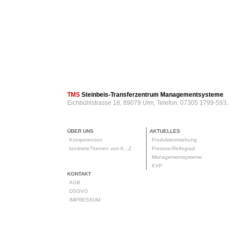
TMS
Steinbeis-Transferzentrum Managementsysteme
Eichbühlstrasse 18, 89079 Ulm, Telefon: 07305 1799-593
ÜBER UNS
AKTUELLES
Kompetenzen
Produktentstehung
konkreteThemen von A...Z
Prozess-Reifegrad
Managementsysteme
KVP
KONTAKT
AGB
DSGVO
IMPRESSUM