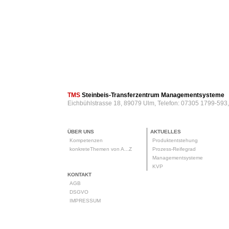
TMS
Steinbeis-Transferzentrum Managementsysteme
Eichbühlstrasse 18, 89079 Ulm, Telefon: 07305 1799-593
ÜBER UNS
AKTUELLES
Kompetenzen
Produktentstehung
konkreteThemen von A...Z
Prozess-Reifegrad
Managementsysteme
KVP
KONTAKT
AGB
DSGVO
IMPRESSUM