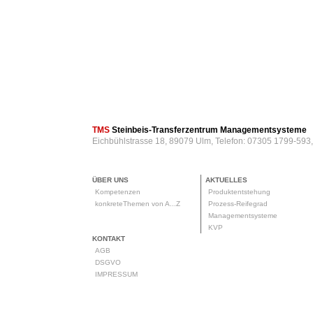
TMS
Steinbeis-Transferzentrum Managementsysteme
Eichbühlstrasse 18, 89079 Ulm, Telefon: 07305 1799-593
ÜBER UNS
AKTUELLES
Kompetenzen
Produktentstehung
konkreteThemen von A...Z
Prozess-Reifegrad
Managementsysteme
KVP
KONTAKT
AGB
DSGVO
IMPRESSUM