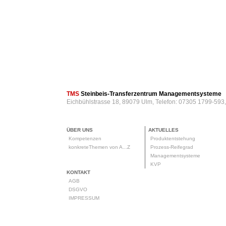
TMS
Steinbeis-Transferzentrum Managementsysteme
Eichbühlstrasse 18, 89079 Ulm, Telefon: 07305 1799-593
ÜBER UNS
AKTUELLES
Kompetenzen
Produktentstehung
konkreteThemen von A...Z
Prozess-Reifegrad
Managementsysteme
KVP
KONTAKT
AGB
DSGVO
IMPRESSUM