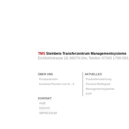
TMS
Steinbeis-Transferzentrum Managementsysteme
Eichbühlstrasse 18, 89079 Ulm, Telefon: 07305 1799-593
ÜBER UNS
AKTUELLES
Kompetenzen
Produktentstehung
konkreteThemen von A...Z
Prozess-Reifegrad
Managementsysteme
KVP
KONTAKT
AGB
DSGVO
IMPRESSUM