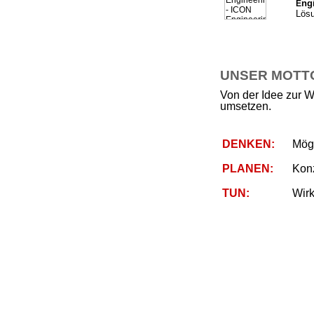
ng
E
Lösu
UNSER MOTTO 
Von der Idee zur W
umsetzen.
DENKEN:
Mögl
PLANEN:
Kon
TUN:
Wirk