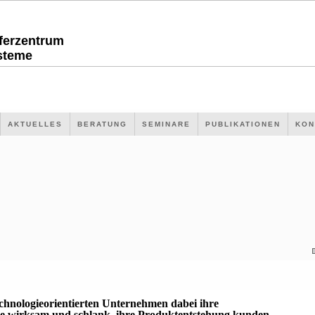
sferzentrum
steme
AKTUELLES
BERATUNG
SEMINARE
PUBLIKATIONEN
KON
echnologieorientierten Unternehmen dabei ihre
 wirksam und schlank, ihre Produktentstehung kunden-