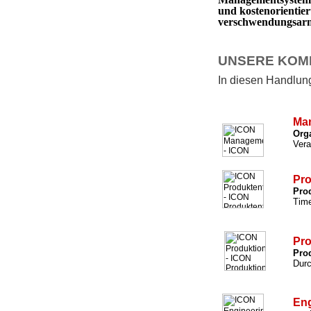
und kostenorientie
verschwendungsarm 
UNSERE KOM
In diesen Handlungs
Ma
Org
Vera
Pro
Prod
Time
Pro
Prod
Durc
Eng