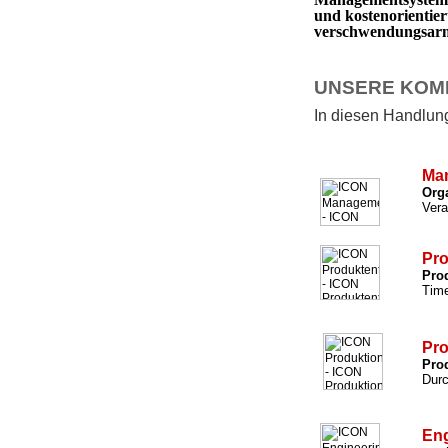
und kostenorientie
verschwendungsarm 
UNSERE KOM
In diesen Handlungs
Ma
Org
Vera
Pro
Prod
Time
Pro
Prod
Durc
Eng