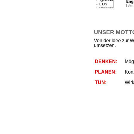
ng
E
Lösu
UNSER MOTTO 
Von der Idee zur W
umsetzen.
DENKEN:
Mögl
PLANEN:
Kon
TUN:
Wirk