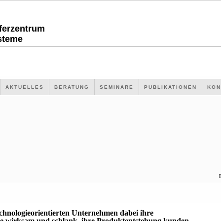
sferzentrum
steme
AKTUELLES
BERATUNG
SEMINARE
PUBLIKATIONEN
KON
echnologieorientierten Unternehmen dabei ihre
 wirksam und schlank, ihre Produktentstehung kunden-