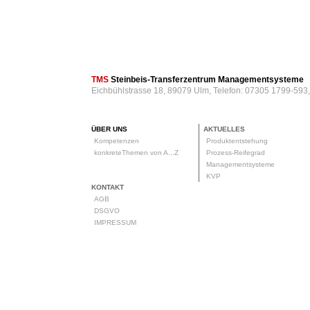
TMS
Steinbeis-Transferzentrum Managementsysteme
Eichbühlstrasse 18, 89079 Ulm, Telefon: 07305 1799-593
ÜBER UNS
AKTUELLES
Kompetenzen
Produktentstehung
konkreteThemen von A...Z
Prozess-Reifegrad
Managementsysteme
KVP
KONTAKT
AGB
DSGVO
IMPRESSUM