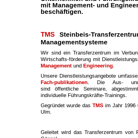
mit Management- und Enginee
beschäftigen.
TMS
Steinbeis-Transferzentr
Managementsysteme
Wir sind ei
n
Transferzentrum im Verbund 
Wirtschafts-förderung mit Dienstleistung
Management
und
Engineering
.
Unsere Dienstleistungsangebote umfass
Fach-publikationen
. Die Aus- und W
sind
öffentliche Seminare, abgestim
individuelle Führungskräfte-Trainings.
Gegründet wurde das
TMS
im Jahr 1996 
Ulm.
Geleitet wird das Transferzentrum von P