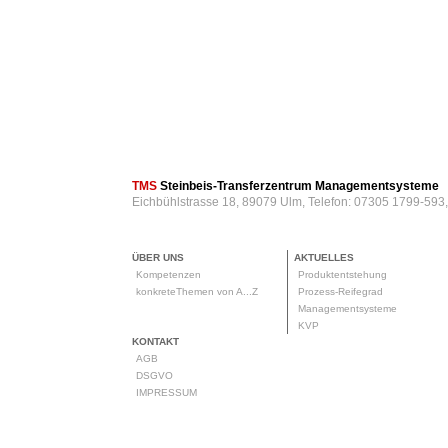
TMS
Steinbeis-Transferzentrum Managementsysteme
Eichbühlstrasse 18, 89079 Ulm, Telefon: 07305 1799-593
ÜBER UNS
AKTUELLES
Kompetenzen
Produktentstehung
konkreteThemen von A...Z
Prozess-Reifegrad
Managementsysteme
KVP
KONTAKT
AGB
DSGVO
IMPRESSUM