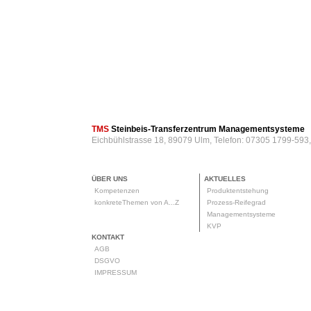
TMS
Steinbeis-Transferzentrum Managementsysteme
Eichbühlstrasse 18, 89079 Ulm, Telefon: 07305 1799-593
ÜBER UNS
AKTUELLES
Kompetenzen
Produktentstehung
konkreteThemen von A...Z
Prozess-Reifegrad
Managementsysteme
KVP
KONTAKT
AGB
DSGVO
IMPRESSUM