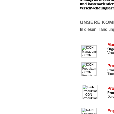
und kostenorientie
verschwendungsarm 
UNSERE KOM
In diesen Handlungs
Ma
Org
Vera
Pro
Prod
Time
Pro
Prod
Durc
Eng