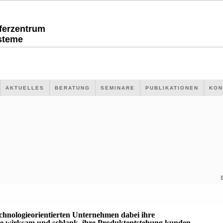
sferzentrum
steme
AKTUELLES
BERATUNG
SEMINARE
PUBLIKATIONEN
KON
echnologieorientierten Unternehmen dabei ihre
 wirksam und schlank, ihre Produktentstehung kunden-