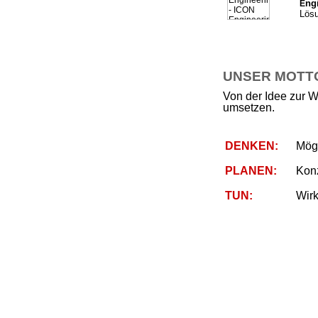
ng
E
Lösu
UNSER MOTTO 
Von der Idee zur W
umsetzen.
DENKEN:
Mögl
PLANEN:
Kon
TUN:
Wirk