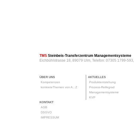
TMS
Steinbeis-Transferzentrum Managementsysteme
Eichbühlstrasse 18, 89079 Ulm, Telefon: 07305 1799-593
ÜBER UNS
AKTUELLES
Kompetenzen
Produktentstehung
konkreteThemen von A...Z
Prozess-Reifegrad
Managementsysteme
KVP
KONTAKT
AGB
DSGVO
IMPRESSUM