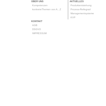
ÜBER UNS
AKTUELLES
Kompetenzen
Produktentstehung
konkreteThemen von A...Z
Prozess-Reifegrad
Managementsysteme
KVP
KONTAKT
AGB
DSGVO
IMPRESSUM