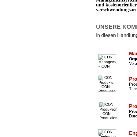
und kostenorientie
verschwendungsarm 
UNSERE KOM
In diesen Handlungs
Ma
Org
Vera
Pro
Prod
Time
Pro
Prod
Durc
Eng