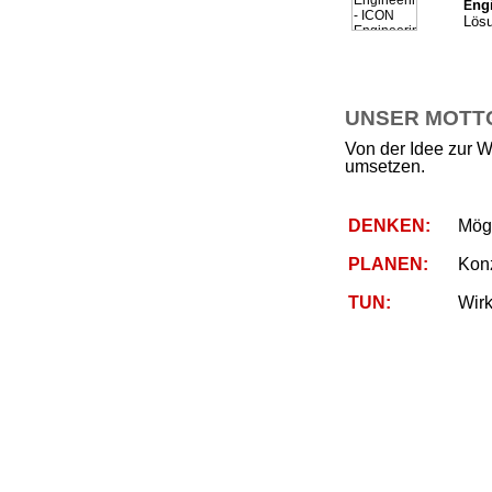
ng
E
Lösu
UNSER MOTTO 
Von der Idee zur W
umsetzen.
DENKEN:
Mögl
PLANEN:
Kon
TUN:
Wirk