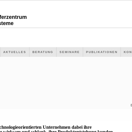
sferzentrum
steme
AKTUELLES
BERATUNG
SEMINARE
PUBLIKATIONEN
KON
echnologieorientierten Unternehmen dabei ihre
 wirksam und schlank, ihre Produktentstehung kunden-