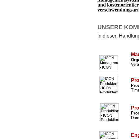
und kostenorientie
verschwendungsarm 
UNSERE KOM
In diesen Handlungs
Ma
Org
Vera
Pro
Prod
Time
Pro
Prod
Durc
Eng