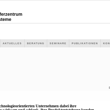
sferzentrum
steme
AKTUELLES
BERATUNG
SEMINARE
PUBLIKATIONEN
KON
echnologieorientierten Unternehmen dabei ihre
 wirksam und schlank, ihre Produktentstehung kunden-