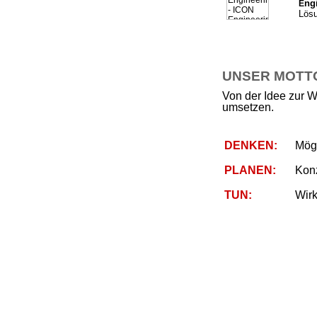
ng
E
Lösu
UNSER MOTTO 
Von der Idee zur W
umsetzen.
DENKEN:
Mögl
PLANEN:
Kon
TUN:
Wirk