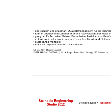
• übersichtlich und praxisnah: Qualitätsmanagement für die techni
• führt in übersichtlicher, praxisnaher und nachvollziehbarer Weise 
• geeignet für Techniker, Meister, Facharbeiter, Ausbilder und Beruf
• enthält zwei Leitbeispiele aus den Bereichen Metall- und Elektrote
• durchgängig vierfarbig
• berücksichtigt den aktuellen Normenstand
Uli Greßler, Rainer Göppel
ISBN 978-3-427-05266-1 | 11. Auflage
|
Broschiert, farbig | 123 Seiten, dt.
Steinbeis Engineering
Steinbeis Edition
kostenfr
Studie 2012