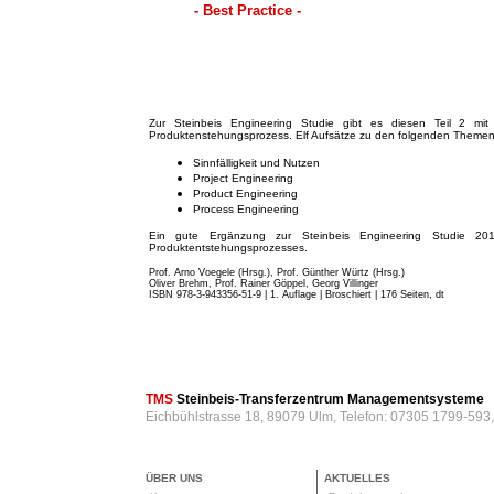
- Best Practice -
Zur Steinbeis Engineering Studie gibt es diesen Teil 2 mit 
Produktenstehungsprozess. Elf Aufsätze zu den folgenden Themen
Sinnfälligkeit und Nutzen
Project Engineering
Product Engineering
Process Engineering
Ein gute Ergänzung zur Steinbeis Engineering Studie 201
Produktentstehungsprozesses.
Prof. Arno Voegele (Hrsg.), Prof. Günther Würtz (Hrsg.)
Oliver Brehm, Prof. Rainer Göppel, Georg Villinger
ISBN 978-3-943356-51-9 | 1. Auflage | Broschiert
| 176 Seiten, dt
TMS
Steinbeis-Transferzentrum Managementsysteme
Eichbühlstrasse 18, 89079 Ulm, Telefon: 07305 1799-593
ÜBER UNS
AKTUELLES