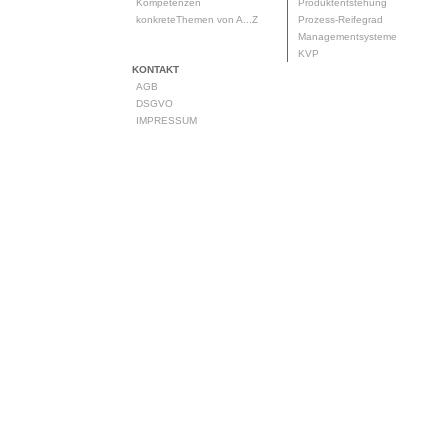
Kompetenzen
Produktentstehung
konkreteThemen von A...Z
Prozess-Reifegrad
Managementsysteme
KVP
KONTAKT
AGB
DSGVO
IMPRESSUM