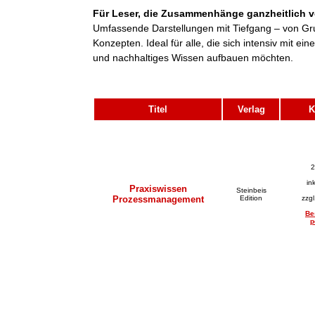
Für Leser, die Zusammenhänge ganzheitlich v
Umfassende Darstellungen mit Tiefgang – von Gr
Konzepten. Ideal für alle, die sich intensiv mit 
und nachhaltiges Wissen aufbauen möchten.
Titel
Verlag
K
2
in
Praxiswissen
Steinbeis
Prozessmanagement
Edition
zzg
Be
p