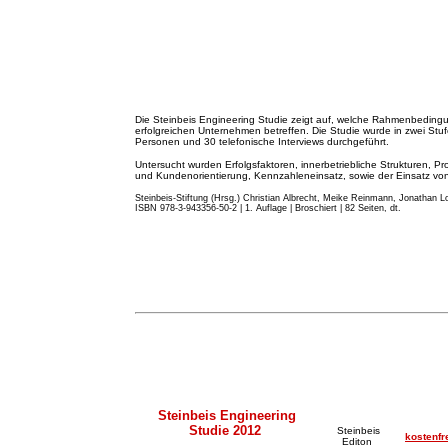
Die Steinbeis Engineering Studie zeigt auf, welche Rahmenbeding
erfolgreichen Unternehmen betreffen. Die Studie wurde in zwei St
Personen und 30 telefonische Interviews durchgeführt.
Untersucht wurden Erfolgsfaktoren, innerbetriebliche Strukturen, Pr
und Kundenorientierung, Kennzahleneinsatz, sowie der Einsatz von 
Steinbeis-Stiftung (Hrsg.) Christian Albrecht, Meike Reinmann, Jonathan Lo
ISBN 978-3-943356-50-2 | 1. Auflage | Broschiert | 82 Seiten, dt.
Steinbeis Engineering
Studie 2012
Steinbeis
kostenfr
Editon