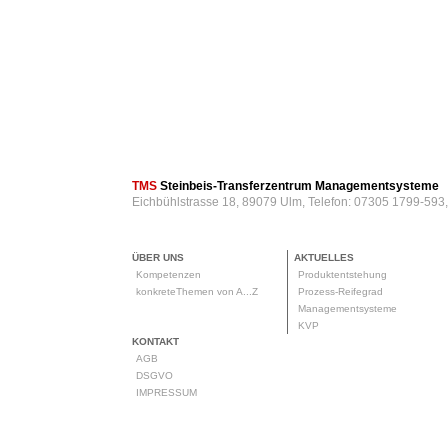
TMS
Steinbeis-Transferzentrum Managementsysteme
Eichbühlstrasse 18, 89079 Ulm, Telefon: 07305 1799-593
ÜBER UNS
AKTUELLES
Kompetenzen
Produktentstehung
konkreteThemen von A...Z
Prozess-Reifegrad
Managementsysteme
KVP
KONTAKT
AGB
DSGVO
IMPRESSUM