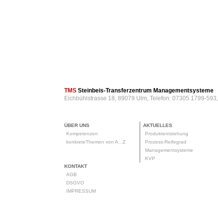
TMS
Steinbeis-Transferzentrum Managementsysteme
Eichbühlstrasse 18, 89079 Ulm, Telefon: 07305 1799-593
ÜBER UNS
AKTUELLES
Kompetenzen
Produktentstehung
konkreteThemen von A...Z
Prozess-Reifegrad
Managementsysteme
KVP
KONTAKT
AGB
DSGVO
IMPRESSUM