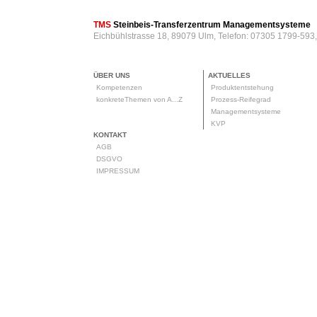
TMS
Steinbeis-Transferzentrum Managementsysteme
Eichbühlstrasse 18, 89079 Ulm, Telefon: 07305 1799-593
ÜBER UNS
AKTUELLES
Kompetenzen
Produktentstehung
konkreteThemen von A...Z
Prozess-Reifegrad
Managementsysteme
KVP
KONTAKT
AGB
DSGVO
IMPRESSUM