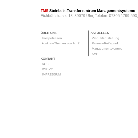
TMS
Steinbeis-Transferzentrum Managementsysteme
Eichbühlstrasse 18, 89079 Ulm, Telefon: 07305 1799-593
ÜBER UNS
AKTUELLES
Kompetenzen
Produktentstehung
konkreteThemen von A...Z
Prozess-Reifegrad
Managementsysteme
KVP
KONTAKT
AGB
DSGVO
IMPRESSUM