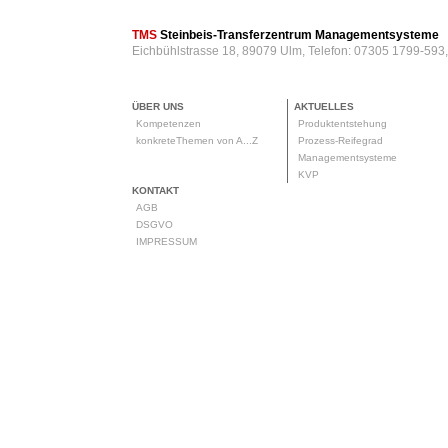
TMS
Steinbeis-Transferzentrum Managementsysteme
Eichbühlstrasse 18, 89079 Ulm, Telefon: 07305 1799-593
ÜBER UNS
AKTUELLES
Kompetenzen
Produktentstehung
konkreteThemen von A...Z
Prozess-Reifegrad
Managementsysteme
KVP
KONTAKT
AGB
DSGVO
IMPRESSUM