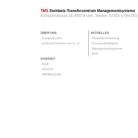
TMS
Steinbeis-Transferzentrum Managementsysteme
Eichbühlstrasse 18, 89079 Ulm, Telefon: 07305 1799-593
ÜBER UNS
AKTUELLES
Kompetenzen
Produktentstehung
konkreteThemen von A...Z
Prozess-Reifegrad
Managementsysteme
KVP
KONTAKT
AGB
DSGVO
IMPRESSUM