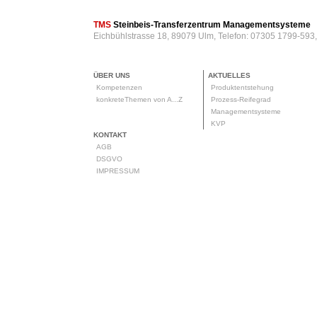
TMS
Steinbeis-Transferzentrum Managementsysteme
Eichbühlstrasse 18, 89079 Ulm, Telefon: 07305 1799-593
ÜBER UNS
AKTUELLES
Kompetenzen
Produktentstehung
konkreteThemen von A...Z
Prozess-Reifegrad
Managementsysteme
KVP
KONTAKT
AGB
DSGVO
IMPRESSUM