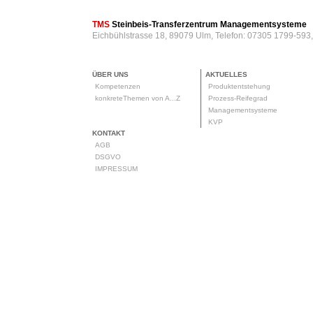
TMS
Steinbeis-Transferzentrum Managementsysteme
Eichbühlstrasse 18, 89079 Ulm, Telefon: 07305 1799-593
ÜBER UNS
AKTUELLES
Kompetenzen
Produktentstehung
konkreteThemen von A...Z
Prozess-Reifegrad
Managementsysteme
KVP
KONTAKT
AGB
DSGVO
IMPRESSUM