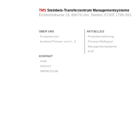
TMS
Steinbeis-Transferzentrum Managementsysteme
Eichbühlstrasse 18, 89079 Ulm, Telefon: 07305 1799-593
ÜBER UNS
AKTUELLES
Kompetenzen
Produktentstehung
konkreteThemen von A...Z
Prozess-Reifegrad
Managementsysteme
KVP
KONTAKT
AGB
DSGVO
IMPRESSUM