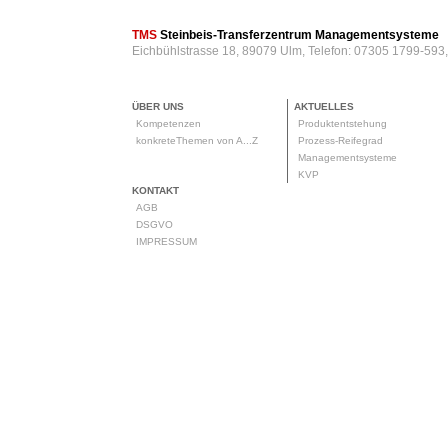
TMS
Steinbeis-Transferzentrum Managementsysteme
Eichbühlstrasse 18, 89079 Ulm, Telefon: 07305 1799-593
ÜBER UNS
AKTUELLES
Kompetenzen
Produktentstehung
konkreteThemen von A...Z
Prozess-Reifegrad
Managementsysteme
KVP
KONTAKT
AGB
DSGVO
IMPRESSUM