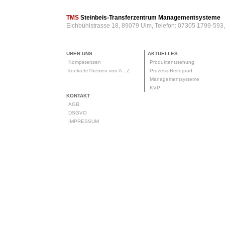
TMS
Steinbeis-Transferzentrum Managementsysteme
Eichbühlstrasse 18, 89079 Ulm, Telefon: 07305 1799-593
ÜBER UNS
AKTUELLES
Kompetenzen
Produktentstehung
konkreteThemen von A...Z
Prozess-Reifegrad
Managementsysteme
KVP
KONTAKT
AGB
DSGVO
IMPRESSUM