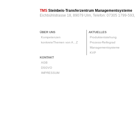
TMS
Steinbeis-Transferzentrum Managementsysteme
Eichbühlstrasse 18, 89079 Ulm, Telefon: 07305 1799-593
ÜBER UNS
AKTUELLES
Kompetenzen
Produktentstehung
konkreteThemen von A...Z
Prozess-Reifegrad
Managementsysteme
KVP
KONTAKT
AGB
DSGVO
IMPRESSUM