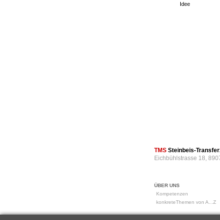
Idee
TMS
Steinbeis-Transf
Eichbühlstrasse 18, 890
ÜBER UNS
Kompetenzen
konkreteThemen von A...Z