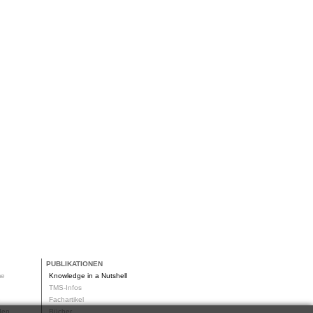
PUBLIKATIONEN
me
Knowledge in a Nutshell
g
TMS-Infos
me
Fachartikel
oden
Bücher