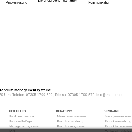
Die erfolgreiche Teamarbeit
Problemlösung
Kommunikation
erzentrum Managementsysteme
79 Ulm, Telefon: 07305 1799-593, Telefax: 07305 1799-572, info@tms-ulm.de
AKTUELLES
BERATUNG
SEMINARE
Produktentstehung
Managementsysteme
Managementsyste
Prozess-Reifegrad
Produktentstehung
Produktentstehun
Managementsysteme
Produktionssysteme
Produktionssyste
KVP
Engineering-Meth