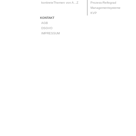
konkreteThemen von A...Z
Prozess-Reifegrad
Managementsysteme
KVP
KONTAKT
AGB
DSGVO
IMPRESSUM