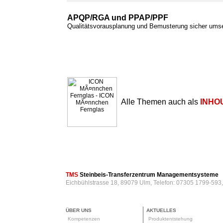
APQP/RGA und PPAP/PPF
Qualitätsvorausplanung und Bemusterung sicher ums
Alle Themen auch als
INHO
TMS
Steinbeis-Transferzentrum Managementsysteme
Eichbühlstrasse 18, 89079 Ulm, Telefon: 07305 1799-593
ÜBER UNS
AKTUELLES
Kompetenzen
Produktentstehung