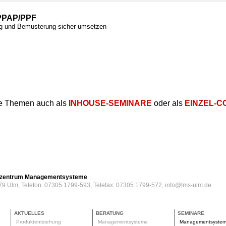
PPAP/PPF
ng und Bemusterung sicher umsetzen
e Themen auch als
INHOUSE-SEMINARE
oder als
EINZEL-C
erzentrum Managementsysteme
79 Ulm, Telefon: 07305 1799-593, Telefax: 07305 1799-572, info@tms-ulm.de
AKTUELLES
BERATUNG
SEMINARE
Produktentstehung
Managementsysteme
Managementsyste