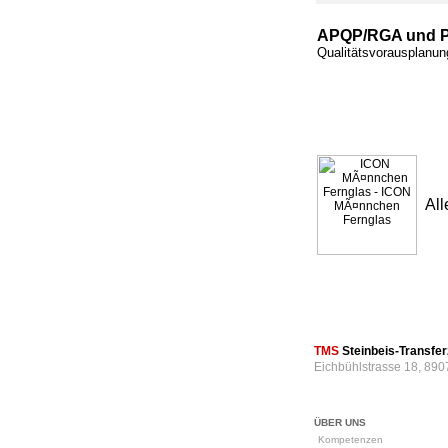
APQP/RGA und 
Qualitätsvorausplanu
All
TMS
Steinbeis-Transf
Eichbühlstrasse 18, 890
ÜBER UNS
Kompetenzen