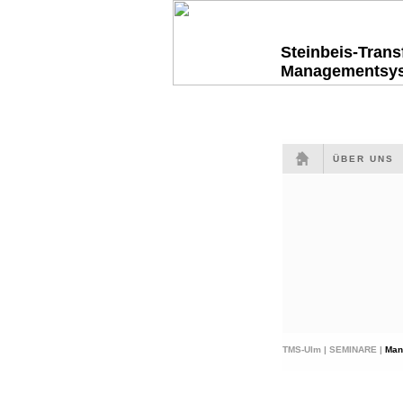
Steinbeis-Tran
Managementsy
ÜBER UNS
TMS-Ulm |
SEMINARE |
Man